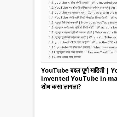
youtube चा शोध कोणी लावला? | Who invented yo
YouTube च्या शोधाशी संबंधित एक मनोरंजक कथा? | 
youtube च्या नावावरुन वाद | Controversy in th
YouTube कोणी आणि किती किंमतीला विकत घेतले? 
यूट्यूब पैसे कसे कमवते? | How does YouTube m
यूट्यूबवर सर्वात लांब व्हिडिओ किती आहे? | What is
यूट्यूबवर पहिला व्हिडिओ कोणाचा होता? | Who was t
यूट्यूब इतके लोकप्रिय का आहे? | Why is YouTube s
youtube चे CEO कोण आहेत? | Who is the CEO o
youtube चा शोध कधी लागला? | When was youtu
यूट्यूबचा शोध कसा लागला? | How was YouTube i
आज आपण काय शिकलो
YouTube बद्दल पूर्ण माहिती 
invented YouTube in marathi 
शोध कसा लागला?