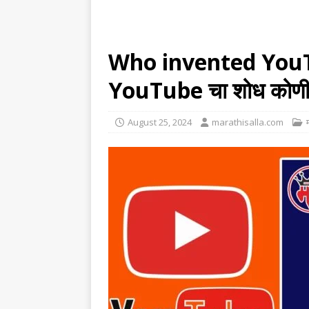
Who invented YouT
YouTube चा शोध कोणी
August 25, 2024
marathisalla.com
म