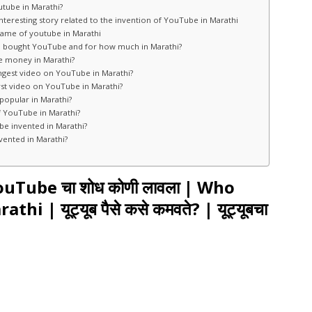
utube in Marathi?
An interesting story related to the invention of YouTube in Marathi
e name of youtube in Marathi
| Who bought YouTube and for how much in Marathi?
ake money in Marathi?
 the longest video on YouTube in Marathi?
he first video on YouTube in Marathi?
o popular in Marathi?
f YouTube in Marathi?
be invented in Marathi?
nvented in Marathi?
| YouTube चा शोध कोणी लावला | Who
| यूट्यूब पैसे कसे कमवते? | यूट्यूबचा