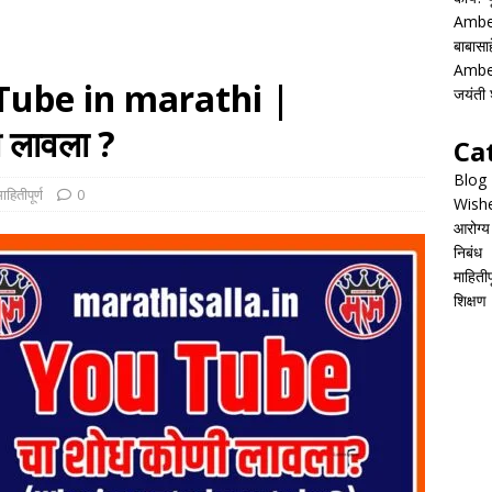
Ambed
बाबासाह
Ambed
ube in marathi |
जयंती श
 लावला ?
Ca
Blog
ाहितीपूर्ण
0
Wish
आरोग्य
निबंध
माहितीपू
शिक्षण