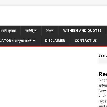
 आणि सुंदरता
माहितीपूर्ण
शिक्षण
WISHESH AND QUOTES
TOR व उपयुक्त साधने
DISCLAIMER
CONTACT US
Sear
Re
iPhon
सविस्त
New G
2025 
Hyder
काय? पू