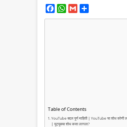
F
W
G
S
a
h
m
h
c
at
ai
ar
e
s
l
e
b
A
o
p
o
p
k
Table of Contents
YouTube बद्दल पूर्ण माहिती | YouTube चा शोध कोणी
| यूट्यूबचा शोध कसा लागला?