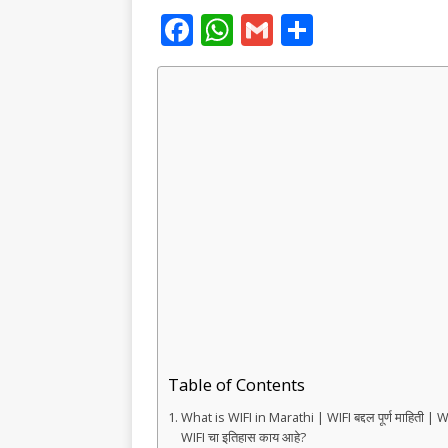
F
W
G
S
a
h
m
h
c
at
ai
ar
e
s
l
e
b
A
o
p
o
p
k
Table of Contents
What is WIFI in Marathi | WIFI बद्दल पूर्ण माहिती | W
WIFI चा इतिहास काय आहे?