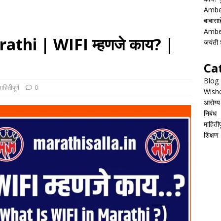
Ambed
बाबासाह
Ambed
athi | WIFI म्हणजे काय? |
जयंती श
Ca
Blog
ाहितीपूर्ण
0
Wish
आरोग्य
निबंध
माहितीपू
शिक्षण