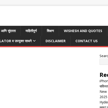
 आणि सुंदरता
माहितीपूर्ण
शिक्षण
WISHESH AND QUOTES
TOR व उपयुक्त साधने
DISCLAIMER
CONTACT US
Sear
Re
iPhon
सविस्त
New G
2025 
Hyder
काय? पू