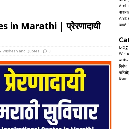
Ambed
बाबासाह
Ambed
 in Marathi | प्रेरणादायी
जयंती श
Ca
Blog
Wishesh and Quotes
0
Wish
आरोग्य
निबंध
माहितीपू
शिक्षण