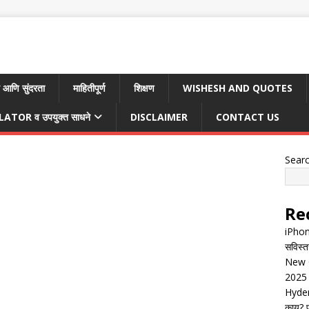
 आणि सुंदरता
माहितीपूर्ण
शिक्षण
WISHESH AND QUOTES
TOR व उपयुक्त साधने
DISCLAIMER
CONTACT US
Sear
Re
iPhon
सविस्त
New G
2025 
Hyder
काय? पू