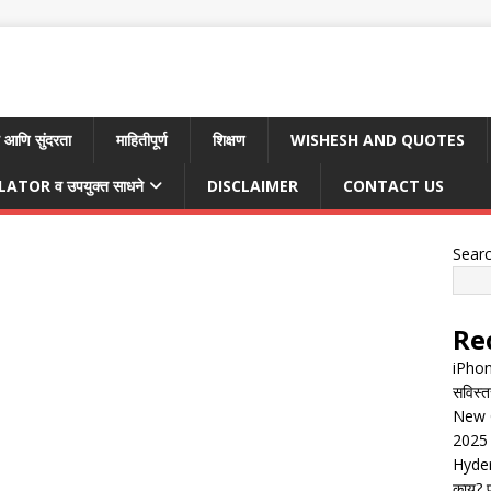
 आणि सुंदरता
माहितीपूर्ण
शिक्षण
WISHESH AND QUOTES
TOR व उपयुक्त साधने
DISCLAIMER
CONTACT US
Sear
Re
iPhon
सविस्त
New G
2025 
Hyder
काय? पू