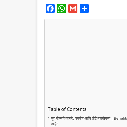
F
W
G
S
a
h
m
h
c
at
ai
ar
e
s
l
e
b
A
o
p
o
p
k
Table of Contents
मूग बीन्सचे फायदे, उपयोग आणि तोटे मराठीमध्ये | Bene
आहे?