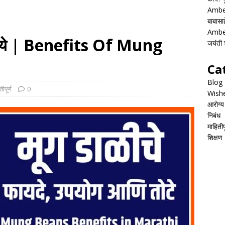
Ambed
बाबासाह
Ambed
ीमध्ये | Benefits Of Mung
जयंती श
Ca
Blog
ीपूर्ण
0
Wish
आरोग्य
निबंध
माहितीपू
शिक्षण