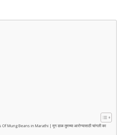
fits Of Mung Beans in Marathi | मूग डाळ तुमच्या आरोग्यासाठी चांगली का