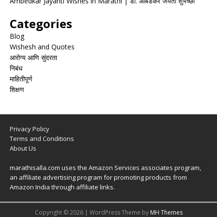
Ambedkar Jayanti Wishes in Marathi | डॉ. आंबेडकर जयंती शुभेच्छा
Categories
Blog
Wishesh and Quotes
आरोग्य आणि सुंदरता
निबंध
माहितीपूर्ण
शिक्षण
Privacy Policy
Terms and Conditions
About Us
marathisalla.com uses the Amazon Services associates program,
an affiliate advertising program for promoting products from
Amazon India through affiliate links.
Copyright © 2026 | WordPress Theme by
MH Themes