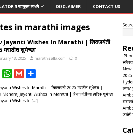
TOR व उपयुक्त साधने
DISCLAIMER
CONTACT US
otes in marathi images
Sear
v Jayanti Wishes In Marathi | शिवजयंती
Re
 मराठीत शुभेच्छा
iPhon
bruary 13, 2025
marathisalla.com
0
सविस्त
New G
F
W
G
S
2025 
ac
h
m
h
Hyder
ayanti Wishes In Marathi | शिवजयंती 2025 मराठीत शुभेच्छा |
काय? पू
e
at
ai
ar
i Maharaj Jayanti Wishes In Marathi | शिवजयंतीच्या हार्दिक शुभेच्छा
Ambed
b
s
l
e
Jayanti Wishes In
[…]
बाबासाह
o
A
Ambed
जयंती श
o
p
k
p
Ca