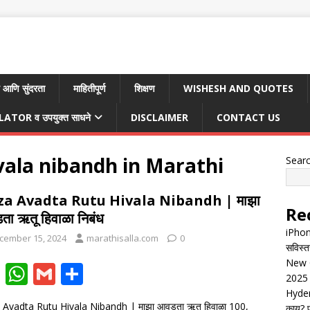
 आणि सुंदरता
माहितीपूर्ण
शिक्षण
WISHESH AND QUOTES
TOR व उपयुक्त साधने
DISCLAIMER
CONTACT US
vala nibandh in Marathi
Sear
a Avadta Rutu Hivala Nibandh | माझा
Re
ा ऋतू हिवाळा निबंध
iPhon
cember 15, 2024
marathisalla.com
0
सविस्त
New G
F
W
G
S
2025 
ac
h
m
h
Hyder
Avadta Rutu Hivala Nibandh | माझा आवडता ऋतू हिवाळा 100,
काय? पू