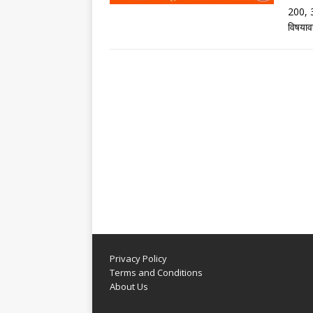
200, 3
विषया
Privacy Policy
Terms and Conditions
About Us