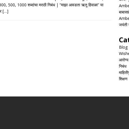
e
at
ai
ar
00, 500, 1000 शब्दांचा मराठी निबंध | “माझा आवडता ऋतू हिवाळा” या
Ambed
b
s
l
e
वर
[…]
बाबासाह
o
A
Ambed
जयंती श
o
p
k
p
Ca
Blog
Wish
आरोग्य
निबंध
माहितीपू
शिक्षण