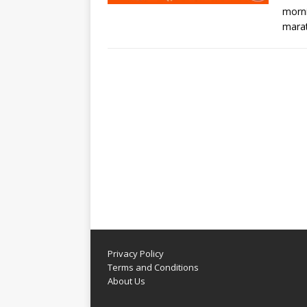
morni
marat
Privacy Policy
Terms and Conditions
About Us