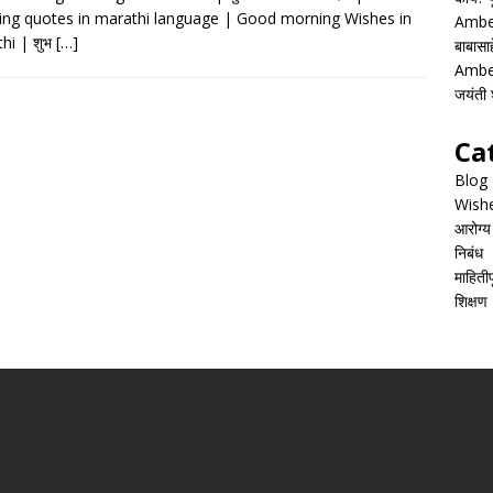
e
at
ai
ar
ng quotes in marathi language | Good morning Wishes in
Ambed
b
s
l
e
hi | शुभ
[…]
बाबासाह
o
A
Ambed
जयंती श
o
p
k
p
Ca
Blog
Wish
आरोग्य
निबंध
माहितीपू
शिक्षण