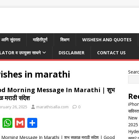
 आणि सुंदरता
माहितीपूर्ण
शिक्षण
WISHESH AND QUOTES
TOR व उपयुक्त साधने
DISCLAIMER
CONTACT US
ishes in marathi
Sear
d Morning Message In Marathi | शुभ
Re
 मराठी संदेश
iPhon
bruary 26, 2025
marathisalla.com
0
सविस्त
New G
F
W
G
S
2025 
ac
h
m
h
Hyder
Morning Message In Marathi | शुभ सकाळ मराठी संदेश | Good
काय? पू