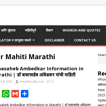
 आणि सुंदरता
माहितीपूर्ण
शिक्षण
WISHESH AND QUOTES
TOR व उपयुक्त साधने
DISCLAIMER
CONTACT US
 Mahiti Marathi
Sear
asaheb Ambedkar Information in
Re
thi | डॉ बाबासाहेब आंबेडकर यांची माहिती
iPhon
il 8, 2025
marathisalla.com
0
सविस्त
New G
F
W
G
S
2025 
ac
h
m
h
Hyder
aheb Ambedkar Information in Marathi | डॉ बाबासाहेब आंबेडकर
काय? पू