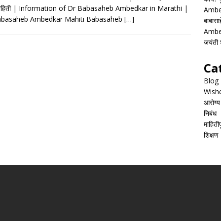
e
at
ai
ar
 माहिती | Information of Dr Babasaheb Ambedkar in Marathi |
Ambed
b
s
l
e
abasaheb Ambedkar Mahiti Babasaheb
[…]
बाबासाह
o
A
Ambed
जयंती श
o
p
k
p
Ca
Blog
Wish
आरोग्य
निबंध
माहितीपू
शिक्षण