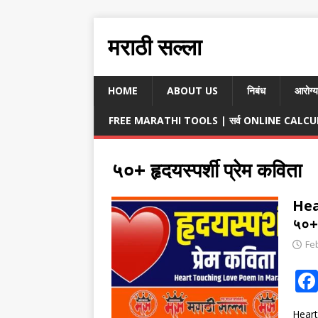
मराठी सल्ला
HOME
ABOUT US
निबंध
आरोग्य
FREE MARATHI TOOLS | सर्व ONLINE CALCULA
५०+ हृदयस्पर्शी प्रेम कविता
Hea
५०+ 
Fe
Heart