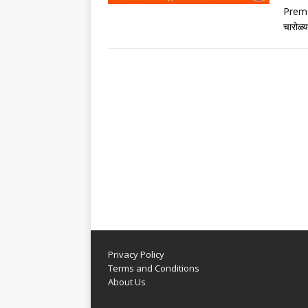
Prem 
चारोळ्
Privacy Policy
Terms and Conditions
About Us