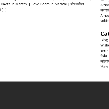
e
at
ai
ar
Kavita In Marathi | Love Poem In Marathi | प्रेम कविता
Ambed
b
s
l
e
या
[…]
बाबासाह
o
A
Ambed
जयंती श
o
p
k
p
Ca
Blog
Wish
आरोग्य
निबंध
माहितीपू
शिक्षण