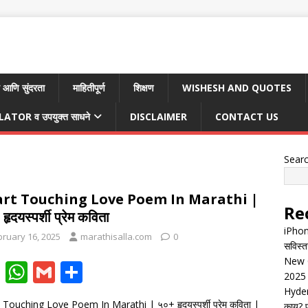
 आणि सुंदरता
माहितीपूर्ण
शिक्षण
WISHESH AND QUOTES
TOR व उपयुक्त साधने
DISCLAIMER
CONTACT US
Sear
rt Touching Love Poem In Marathi |
Re
हृदयस्पर्शी प्रेम कविता
iPhon
bruary 16, 2025
marathisalla.com
0
सविस्त
New G
F
W
G
S
2025 
ac
h
m
h
Hyder
 Touching Love Poem In Marathi | ५०+ हृदयस्पर्शी प्रेम कविता |
काय? पू