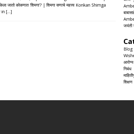
e
at
ai
ar
केला जातो कोकणात ‘शिमगा’? | शिमगा सणाचे महत्त्व Konkan Shimga
Ambed
b
s
l
e
 in
[…]
बाबासाह
o
A
Ambed
जयंती श
o
p
k
p
Ca
Blog
Wish
आरोग्य
निबंध
माहितीपू
शिक्षण