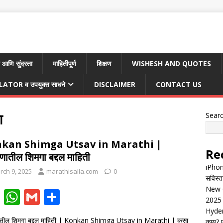
 आणि सुंदरता
माहितीपूर्ण
शिक्षण
WISHESH AND QUOTES
TOR व उपयुक्त साधने
DISCLAIMER
CONTACT US
ा
Sear
kan Shimga Utsav in Marathi |
Re
ातील शिमगा बद्दल माहिती
iPhon
rch 9, 2025
marathisalla.com
0
सविस्त
New G
F
W
G
S
2025 
ac
h
m
h
Hyder
तील शिमगा बद्दल माहिती | Konkan Shimga Utsav in Marathi | कसा
काय? पू