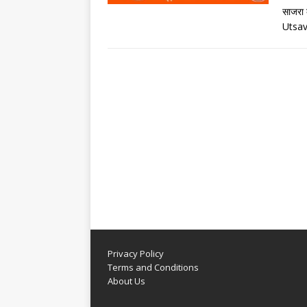
साजरा 
Utsav
Privacy Policy
Terms and Conditions
About Us