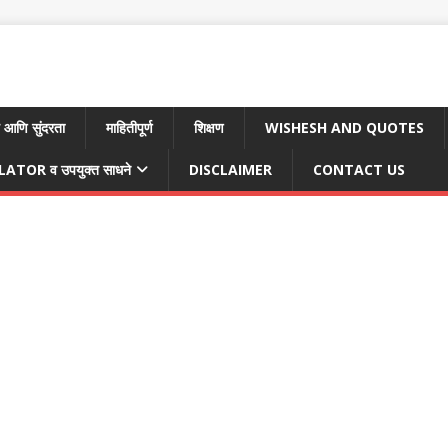
 आणि सुंदरता
माहितीपूर्ण
शिक्षण
WISHESH AND QUOTES
TOR व उपयुक्त साधने
DISCLAIMER
CONTACT US