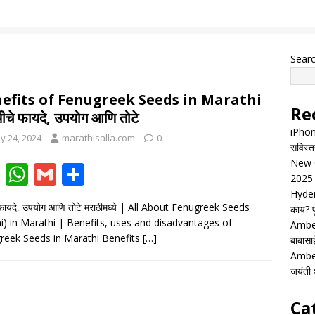
Sear
efits of Fenugreek Seeds in Marathi
Re
थीचे फायदे, उपयोग आणि तोटे
iPhon
y 24, 2024
marathisalla.com
0
सविस्त
New G
F
W
G
S
2025 
ac
h
m
h
Hyder
 फायदे, उपयोग आणि तोटे मराठीमध्ये | All About Fenugreek Seeds
काय? पू
e
at
ai
ar
i) in Marathi | Benefits, uses and disadvantages of
Ambed
b
s
l
e
reek Seeds in Marathi Benefits
[…]
बाबासाह
o
A
Ambed
जयंती श
o
p
k
p
Ca