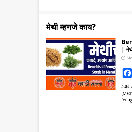
मेथी म्हणजे काय?
Ben
| मे
Ma
मेथीचे
(Meth
fenug