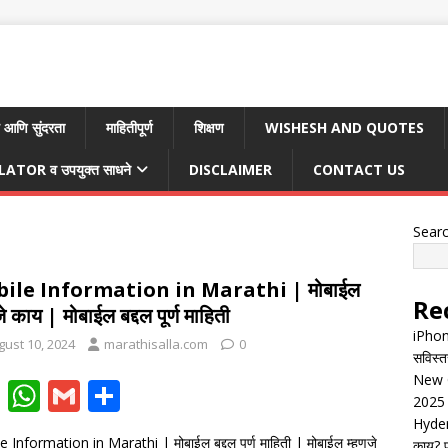
 आणि सुंदरता
माहितीपूर्ण
शिक्षण
WISHESH AND QUOTES
TOR व उपयुक्त साधने
DISCLAIMER
CONTACT US
Sear
ile Information in Marathi | मोबाईल
Re
े काय | मोबाईल बद्दल पूर्ण माहिती
iPhon
gust 10, 2024
marathisalla.com
0
सविस्त
New G
F
W
G
S
2025 
ac
h
m
h
Hyder
 Information in Marathi | मोबाईल बद्दल पूर्ण माहिती | मोबाईल म्हणजे
काय? पू