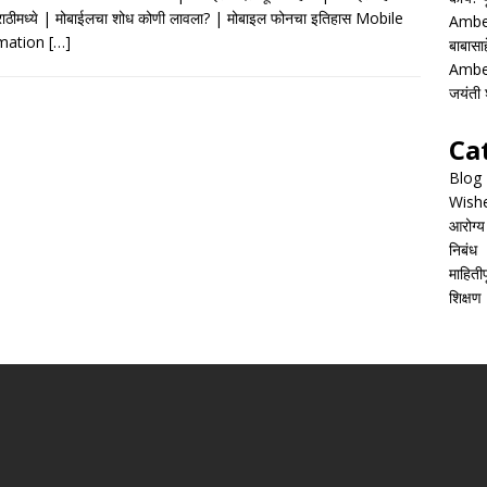
e
at
ai
ar
ाठीमध्ये | मोबाईलचा शोध कोणी लावला? | मोबाइल फोनचा इतिहास Mobile
Ambed
b
s
l
e
rmation
[…]
बाबासाह
o
A
Ambed
जयंती श
o
p
k
p
Ca
Blog
Wish
आरोग्य
निबंध
माहितीपू
शिक्षण