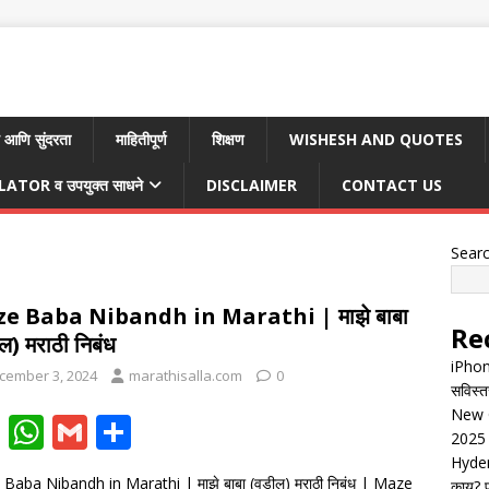
 आणि सुंदरता
माहितीपूर्ण
शिक्षण
WISHESH AND QUOTES
TOR व उपयुक्त साधने
DISCLAIMER
CONTACT US
Sear
e Baba Nibandh in Marathi | माझे बाबा
Re
ल) मराठी निबंध
iPhon
cember 3, 2024
marathisalla.com
0
सविस्त
New G
F
W
G
S
2025 
ac
h
m
h
Hyder
Baba Nibandh in Marathi | माझे बाबा (वडील) मराठी निबंध | Maze
काय? पू