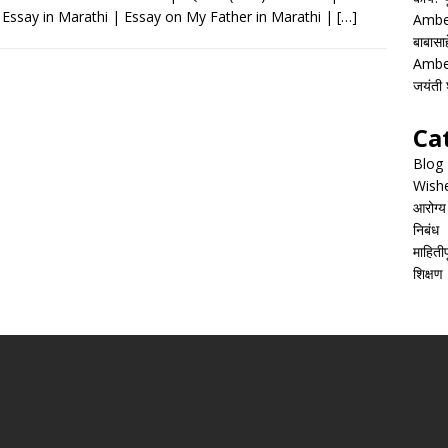
e
at
ai
ar
Essay in Marathi | Essay on My Father in Marathi |
[…]
Ambed
b
s
l
e
बाबासाह
o
A
Ambed
जयंती श
o
p
k
p
Ca
Blog
Wish
आरोग्य
निबंध
माहितीपू
शिक्षण