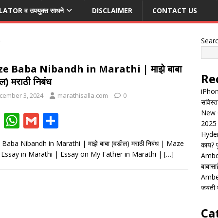
TOR व उपयुक्त साधने
DISCLAIMER
CONTACT US
Sear
e Baba Nibandh in Marathi | माझे बाबा
Re
ल) मराठी निबंध
iPhon
cember 3, 2024
marathisalla.com
0
सविस्त
New G
F
W
G
S
2025 
ac
h
m
h
Hyder
Baba Nibandh in Marathi | माझे बाबा (वडील) मराठी निबंध | Maze
काय? पू
e
at
ai
ar
Essay in Marathi | Essay on My Father in Marathi |
[…]
Ambed
b
s
l
e
बाबासाह
o
A
Ambed
जयंती श
o
p
k
p
Ca