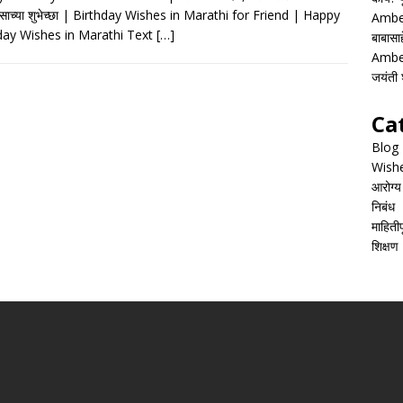
e
at
ai
ar
साच्या शुभेच्छा | Birthday Wishes in Marathi for Friend | Happy
Ambed
b
s
l
e
day Wishes in Marathi Text
[…]
बाबासाह
o
A
Ambed
जयंती श
o
p
k
p
Ca
Blog
Wish
आरोग्य
निबंध
माहितीपू
शिक्षण