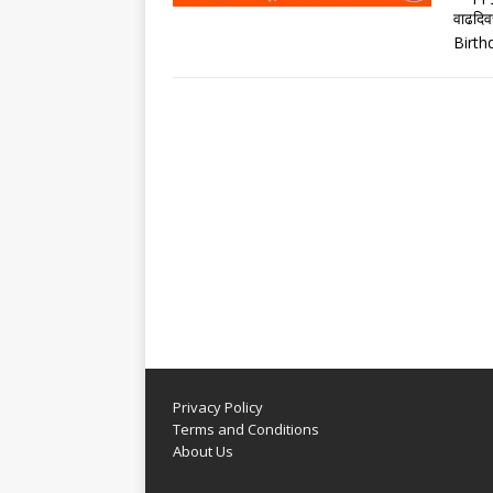
वाढदिव
Birth
Privacy Policy
Terms and Conditions
About Us