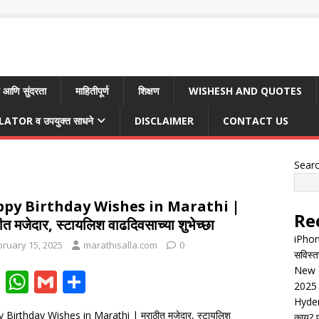
 आणि सुंदरता
माहितीपूर्ण
शिक्षण
WISHESH AND QUOTES
TOR व उपयुक्त साधने
DISCLAIMER
CONTACT US
Sear
py Birthday Wishes in Marathi |
Re
ीत मजेदार, स्टायलिश वाढदिवसाच्या शुभेच्छा
iPhon
bruary 15, 2025
marathisalla.com
0
सविस्त
New G
F
W
G
S
2025 
ac
h
m
h
Hyder
 Birthday Wishes in Marathi | मराठीत मजेदार, स्टायलिश
काय? पू