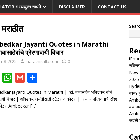
TOR व उपयुक्त साधने
DISCLAIMER
CONTACT US
 मराठीत
Sear
edkar Jayanti Quotes in Marathi |
Re
ाबासाहेबांचे प्रेरणादायी विचार
iPhon
il 8, 2025
marathisalla.com
0
सविस्त
New G
F
W
G
S
2025 
ac
h
m
h
Hyder
kar Jayanti Quotes in Marathi | डॉ. बाबासाहेब आंबेडकर यांचे
काय? पू
e
at
ai
ar
ादायी विचार | आंबेडकर जयंतीसाठी स्टेटस व कोट्स | समाज परिवर्तनाचे संदेश
Ambed
b
s
l
e
े कोट्स Ambedkar
[…]
बाबासाह
o
A
Ambed
जयंती श
o
p
k
p
Ca